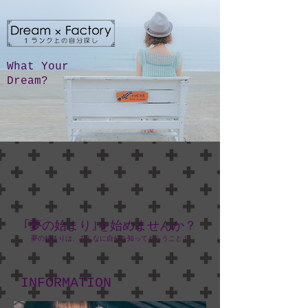
What Your
Dream?
｢夢の始まり｣を始めませんか？
夢の始まりは、みんなに自分を知ってもらうこと！
INFORMATION